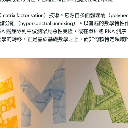
factorisation）技術。它源自多面體理論（polyhedr
光譜分離（hyperspectral unmixing）。以普遍的
隊列中偵測罕見惡性克隆，或在單細胞 RNA 測序（single-c
物學的轉移，正是基於基礎數學之上，而非倚賴特定領域