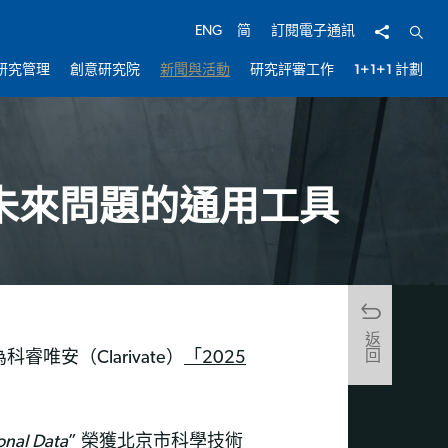
分享
開啟
ENG
简
訂閱電子通訊
研究管理
創意研究院
新聞與活動
研究評審工作
1+1+1 計劃
未來問題的通用工具
返回
唯安（Clarivate）
「2025
onal Data
” 榮獲北京市科學技術