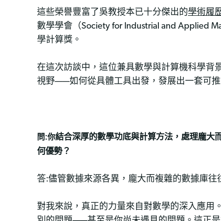
這些榮譽豐富了吳教授本已十分傑出的
學術履
數學學會（Society for Industrial and
學計算獎。
在這次訪談中，這位兼具數學與計算機科學背
視野——如何從具體工具出發，發展出一套可
結合深厚的數學功底與計算方法，處理龐大
問:你
何優勢？
答:儘管數據來源各異，龐大而複雜的數據庫
對我來說，真正的力量來自對數學的深入應用
別的問題——甚至是你尚未遇見的問題。這正