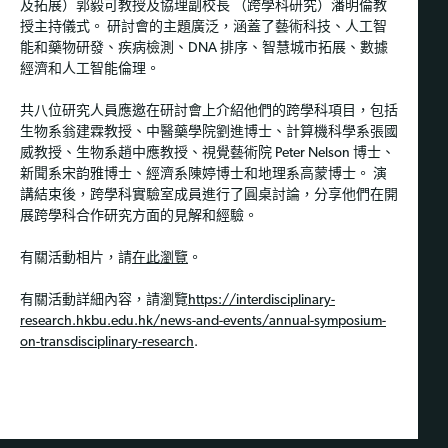
及拓展）郭毅可教授及協理副校長 （跨學科研究）潘明倫教
授主持儀式。 研討會的主題廣泛，涵蓋了藝術科技、人工智
能和藥物研發、疾病檢測、DNA 排序、智慧城市拓展、數據
經濟和人工智能倫理。
共八位研究人員應邀在研討會上介紹他們的跨學科項目，包括
生物系翁建霖教授、中醫藥學院劉進博士、計算機科學系張國
威教授、生物系趙中應教授、視覺藝術院 Peter Nelson 博士、
新聞系宋韵雅博士、經濟系陳婷博士和地理系高蒙博士。 演
講結束後，跨學科實驗室成員進行了圓桌討論，分享他們在開
展跨學科合作研究方面的見解和經驗。
有關活動相片，請
在此瀏覽
。
有關活動詳細內容，請瀏覽
https://interdisciplinary-
research.hkbu.edu.hk/news-and-events/annual-symposium-
on-transdisciplinary-research
.