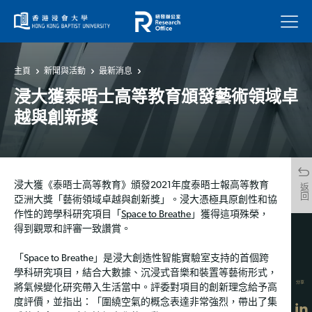
菜單
主頁
新聞與活動
最新消息
浸大獲泰晤士高等教育頒發藝術領域卓
越與創新獎
浸大獲《泰晤士高等教育》頒發2021年度泰晤士報高等教育
返回
亞洲大獎「藝術領域卓越與創新獎」。浸大憑極具原創性和協
作性的跨學科研究項目「
Space to Breathe
」獲得這項殊榮，
得到觀眾和評審一致讚賞。
「Space to Breathe」是浸大創造性智能實驗室支持的首個跨
學科研究項目，結合大數據、沉浸式音樂和裝置等藝術形式，
分享
將氣候變化研究帶入生活當中。評委對項目的創新理念給予高
度評價，並指出：「圍繞空氣的概念表達非常強烈，帶出了集