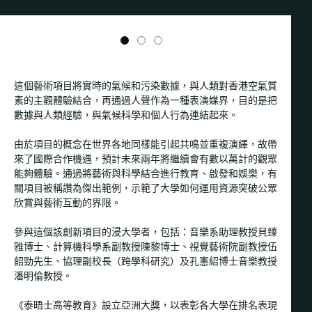
1
2
3
這個藝術項目將實時的氣候和污染數據，與人類對香港空氣質
素的主觀體驗結合，再通過人聲作為一種表演媒界，目的是把
數據與人類經驗，與氣候科學和個人行為連結起來。
由於項目的概念在世界各地同樣能引起共鳴並重複演繹，故帶
來了國際合作機遇，預計未來兩年將繼續會有數以萬計的觀眾
能夠體驗。通過將藝術與科學結合進行教育、啟發和娛樂，有
關項目被稱讚為傑出範例，示範了大學如何運用資源突破公眾
欣賞與藝術互動的界限。
參與這個該創新項目的浸大學者，包括：音樂系助理教授貝臻
雅博士、計算機科學系副教授陳黎博士、視覺藝術院副教授伍
韶勁先生、協理副校長（跨學科研究）及孔憲紹博士音樂教授
潘明倫教授。
《泰晤士高等教育》設立亞洲大獎，以表彰各大學在排名表現