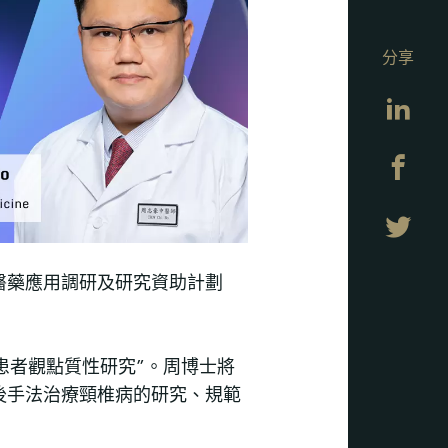
分享
Lin
Fa
Twi
醫藥應用調研及研究資助計劃
患者觀點質性研究”。周博士將
後手法治療頸椎病的研究、規範