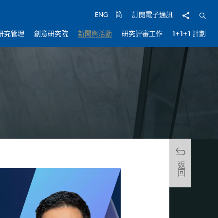
分享
開啟
ENG
简
訂閱電子通訊
研究管理
創意研究院
新聞與活動
研究評審工作
1+1+1 計劃
返回