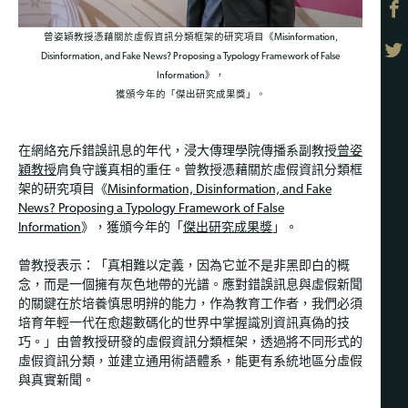
曾姿穎教授憑藉關於虛假資訊分類框架的研究項目《Misinformation,
Disinformation, and Fake News? Proposing a Typology Framework of False
Information》，
獲頒今年的「傑出研究成果獎」。
在網絡充斥錯誤訊息的年代，浸大傳理學院傳播系副教授
曾姿
穎教授
肩負守護真相的重任。曾教授憑藉關於虛假資訊分類框
架的研究項目《
Misinformation, Disinformation, and Fake
News? Proposing a Typology Framework of False
Information
》，獲頒今年的「
傑出研究成果獎
」。
曾教授表示：「真相難以定義，因為它並不是非黑即白的概
念，而是一個擁有灰色地帶的光譜。應對錯誤訊息與虛假新聞
的關鍵在於培養慎思明辨的能力，作為教育工作者，我們必須
培育年輕一代在愈趨數碼化的世界中掌握識別資訊真偽的技
巧。」由曾教授研發的虛假資訊分類框架，透過將不同形式的
虛假資訊分類，並建立通用術語體系，能更有系統地區分虛假
與真實新聞。