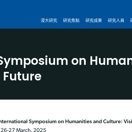
浸大研究
研究焦點
研究成果
研究人員
 Symposium on Humani
l Future
nternational Symposium on Humanities and Culture: Visio
26-27 March, 2025