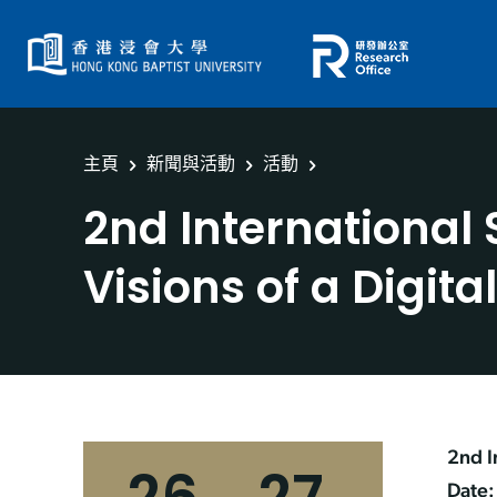
主頁
新聞與活動
活動
2nd International
Visions of a Digita
2nd I
Date: