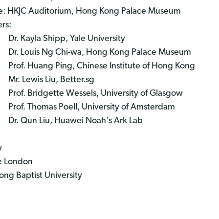
: HKJC Auditorium, Hong Kong Palace Museum
rs:
 Kayla Shipp, Yale University
. Louis Ng Chi-wa, Hong Kong Palace Museum
f. Huang Ping, Chinese Institute of Hong Kong
. Lewis Liu, Better.sg
f. Bridgette Wessels, University of Glasgow
f. Thomas Poell, University of Amsterdam
. Qun Liu, Huawei Noah's Ark Lab
y
e London
g Baptist University