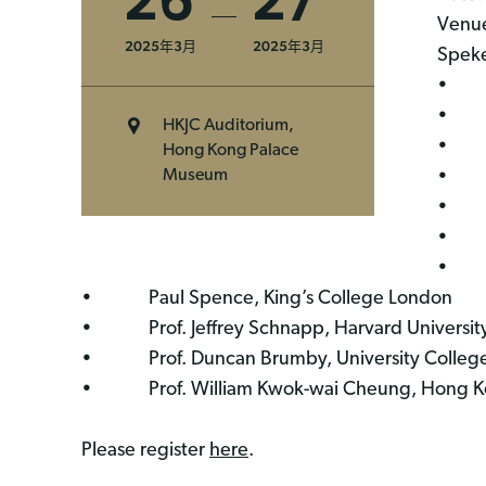
26
27
Venue
2025年3月
2025年3月
Speke
• Dr.
• Dr
HKJC Auditorium,
• Pro
Hong Kong Palace
• Mr
Museum
• Pro
• Pro
• Dr
• Paul Spence, King’s College London
• Prof. Jeffrey Schnapp, Harvard Universit
• Prof. Duncan Brumby, University Colleg
• Prof. William Kwok-wai Cheung, Hong Kon
Please register
here
.