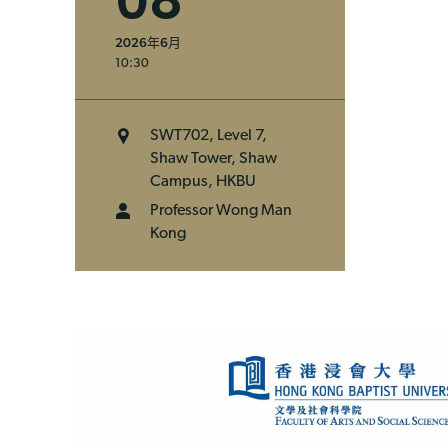
08
2026年6月
10:30
SWT702, Level 7,
Shaw Tower, Shaw
Campus, HKBU
Professor Wong Man
Kong