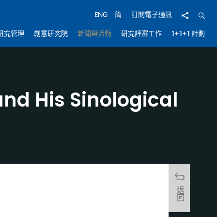
分享
開啟
ENG
简
訂閱電子通訊
研究管理
創意研究院
新聞與活動
研究評審工作
1+1+1 計劃
nd His Sinological
返回