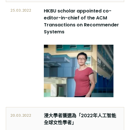
HKBU scholar appointed co-
25.03.2022
editor-in-chief of the ACM
Transactions on Recommender
Systems
浸大學者獲選為「2022年人工智能
20.03.2022
全球女性學者」