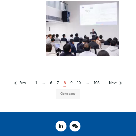
Prev
1
...
6
7
8
9
10
...
108
Next
linked in
weixin