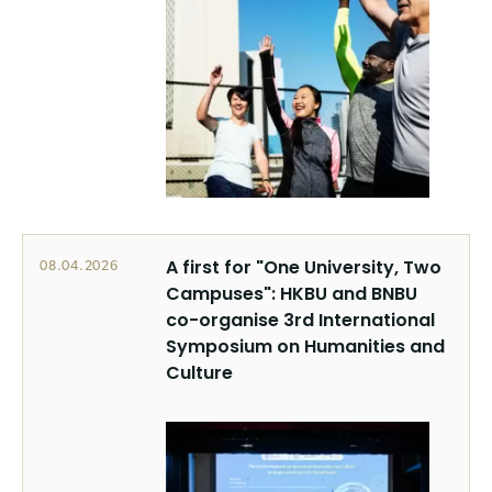
A first for "One University, Two
08.04.2026
Campuses": HKBU and BNBU
co-organise 3rd International
Symposium on Humanities and
Culture