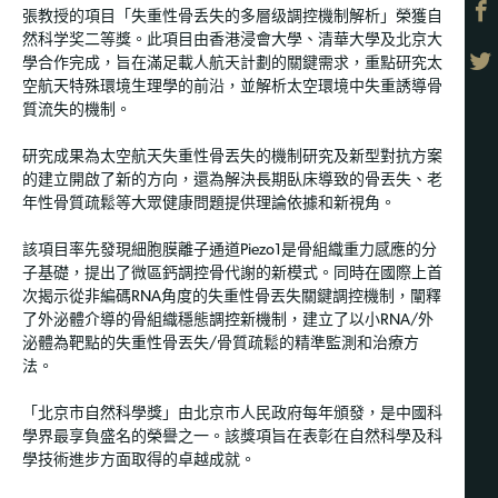
張教授的項目「失重性骨丢失的多層级調控機制解析」榮獲自
然科学奖二等獎。此項目由香港浸會大學、清華大學及北京大
學合作完成，旨在滿足載人航天計劃的關鍵需求，重點研究太
空航天特殊環境生理學的前沿，並解析太空環境中失重誘導骨
質流失的機制。
研究成果為太空航天失重性骨丟失的機制研究及新型對抗方案
的建立開啟了新的方向，還為解決長期臥床導致的骨丟失、老
年性骨質疏鬆等大眾健康問題提供理論依據和新視角。
該項目率先發現細胞膜離子通道Piezo1是骨組織重力感應的分
子基礎，提出了微區鈣調控骨代謝的新模式。同時在國際上首
次揭示從非編碼RNA角度的失重性骨丟失關鍵調控機制，闡釋
了外泌體介導的骨組織穩態調控新機制，建立了以小RNA/外
泌體為靶點的失重性骨丟失/骨質疏鬆的精準監測和治療方
法。
「北京市自然科學獎」由北京市人民政府每年頒發，是中國科
學界最享負盛名的榮譽之一。該獎項旨在表彰在自然科學及科
學技術進步方面取得的卓越成就。