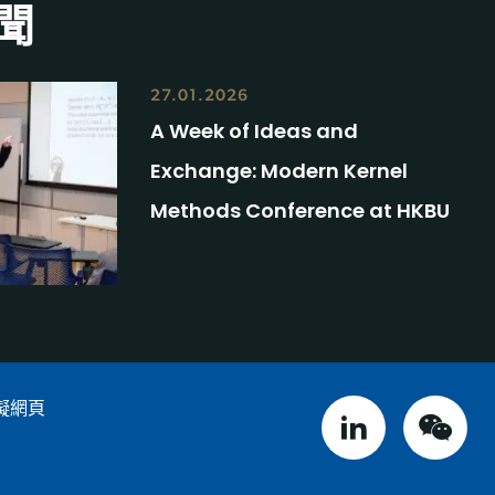
聞
27.01.2026
A Week of Ideas and
Exchange: Modern Kernel
Methods Conference at HKBU
礙網頁
linked in
weix