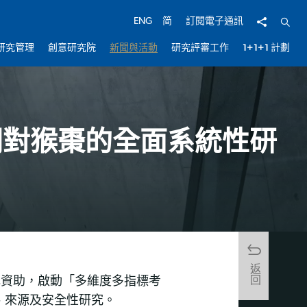
分享
開啟
ENG
简
訂閱電子通訊
研究管理
創意研究院
新聞與活動
研究評審工作
1+1+1 計劃
開對猴棗的全面系統性研
返回
元資助，啟動「多維度多指標考
、來源及安全性研究。