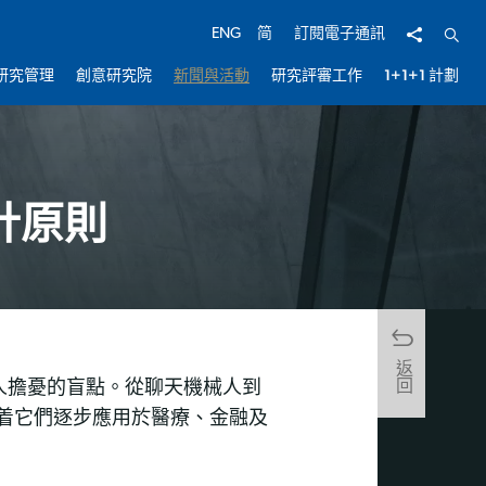
分享
開啟
ENG
简
訂閱電子通訊
研究管理
創意研究院
新聞與活動
研究評審工作
1+1+1 計劃
計原則
返回
人擔憂的盲點。從聊天機械人到
，隨着它們逐步應用於醫療、金融及