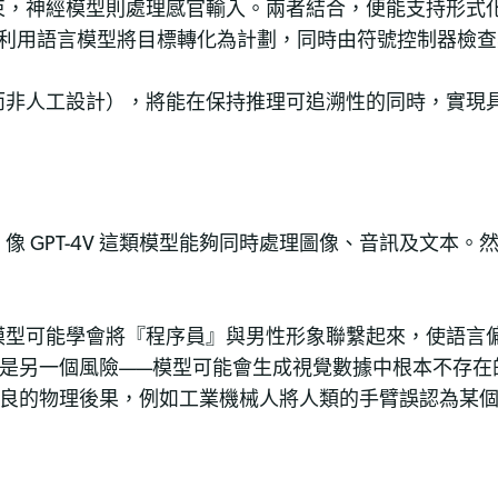
束，神經模型則處理感官輸入。兩者結合，便能支持形式
性，利用語言模型將目標轉化為計劃，同時由符號控制器檢
而非人工設計），將能在保持推理可追溯性的同時，實現
 GPT-4V 這類模型能夠同時處理圖像、音訊及文本
模型可能學會將『程序員』與男性形象聯繫起來，使語言
tion）是另一個風險——模型可能會生成視覺數據中根本不
能導致不良的物理後果，例如工業機械人將人類的手臂誤認為某