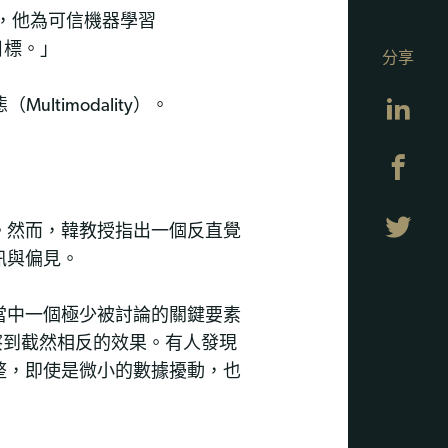
章中，他為可信機器學習
計目標。」
分享
Lin
ltimodality）。
Fa
Twi
。然而，韓教授指出一個反直覺
訊與偏見。
當中一個極少被討論的關鍵要素
觀察到截然相反的效果。有人發現
整，即使是微小的數據擾動，也