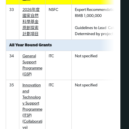
33
2026年度
NSFC
Expert Recommendation Categ
國家自然
RMB 1,000,000
科學基金
原創探索
Guidelines to Lead Category:
計劃項
目
Determined by project guidelin
All Year Round Grants
34
General
ITC
Not specified
Support
Programme
(GSP)
35
Innovation
ITC
Not specified
and
Technolog
y Support
Programme
(ITSP)
(Collaborati
ve)