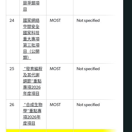
競爭類項
目
24
國家網絡
MOST
Not specified
空間安全
國家科技
重大專項
第三批項
目（公開
類）
25
“發育編程
MOST
Not specified
及其代謝
調節”重點
專項2026
年度項目
26
“合成生物
MOST
Not specified
學”重點專
項
2026年
度項目