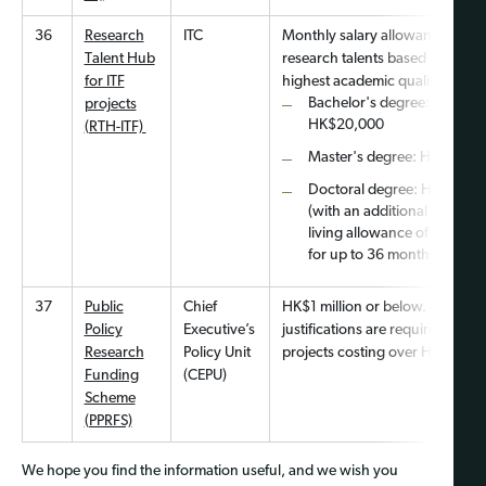
36
Research
ITC
Monthly salary allowance for th
Talent Hub
research talents based on their
for ITF
highest academic qualifications
Bachelor's degree:
projects
HK$20,000
(RTH-ITF)
Master's degree: HK$23,0
Doctoral degree: HK$35,0
(with an additional monthly
living allowance of HK$10,
for up to 36 months)
37
Public
Chief
HK$1 million or below. Strong
Policy
Executive’s
justifications are required for a
Research
Policy Unit
projects costing over HK$1 mill
Funding
(CEPU)
Scheme
(PPRFS)
We hope you find the information useful, and we wish you