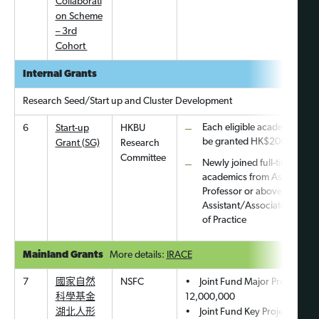
Collaborati
on Scheme
– 3rd
Cohort
Internal Grants
Research Seed/Start up and Cluster Development
Each eligible academic wou
6
Start-up
HKBU
be granted HK$200,000
Grant (SG)
Research
Committee
Newly joined full-time
academics from Assistant
Professor or above, exclud
Assistant/Associate/Profes
of Practice
Mainland Grants
More details:
IRACE
7
國家自然
NSFC
• Joint Fund Major Project : R
科學基金
12,000,000
湖北
人形
• Joint Fund Key Project: RMB