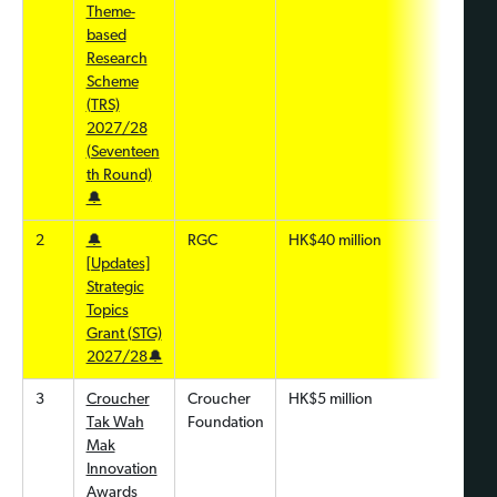
Theme-
based
Research
Scheme
(TRS)
2027/28
(Seventeen
th Round)
🔔
2
🔔
RGC
HK$40 million
[Updates]
Strategic
Topics
Grant (STG)
2027/28🔔
3
Croucher
Croucher
HK$5 million
Tak Wah
Foundation
Mak
Innovation
Awards