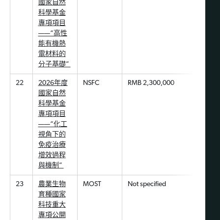
國家自然
科學基金
專項項目
——“高性
能有機熱
電材料的
分子基礎”
22
2026年度
NSFC
RMB 2,300,000
國家自然
科學基金
專項項目
——“化工
視角下的
免疫治療
增效過程
與機制”
23
農業生物
MOST
Not specified
育種國家
科技重大
專項公開