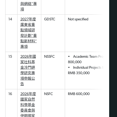
與網絡”專
項
14
2027年度
GDSTC
Not specified
廣東省重
點領域研
發計劃“重
點新材料”
專項
15
2026年國
NSSFC
• Academic Team Project: RM
家社科基
800,000
金冷門絕
• Individual Projects for Schola
學研究專
RMB 350,000
項申報公
告
16
2026年度
NSFC
RMB 600,000
國家自然
科學基金
委員會與
伊朗國家