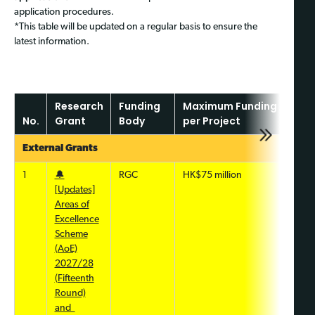
application procedures.
*This table will be updated on a regular basis to ensure the
latest information.
Research
Funding
Maximum Funding Amoun
No.
Grant
Body
per Project
External Grants
1
🔔
RGC
HK$75 million
[Updates]
Areas of
Excellence
Scheme
(AoE)
2027/28
(Fifteenth
Round)
and