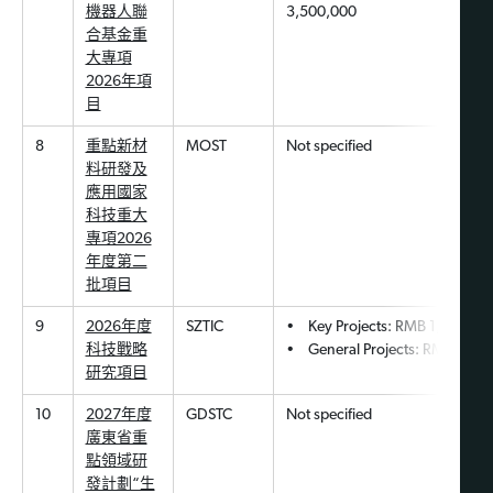
機器人聯
3,500,000
合基金重
大專項
2026年項
目
8
重點新材
MOST
Not specified
料研發及
應用國家
科技重大
專項2026
年度第二
批項目
9
2026年度
SZTIC
• Key Projects: RMB 1,000,00
科技戰略
• General Projects: RMB 500,
研究項目
10
2027年度
GDSTC
Not specified
廣東省重
點領域研
發計劃“生