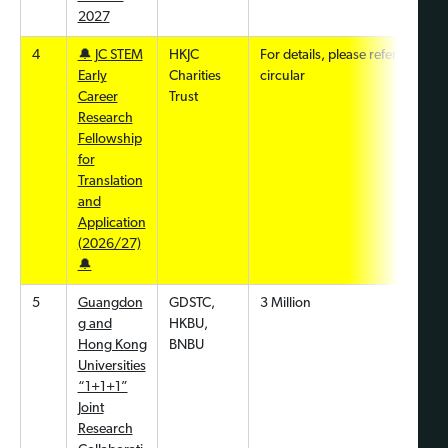
2027
4
🔔 JC STEM
HKJC
For details, please refer to the ca
Early
Charities
circular
Career
Trust
Research
Fellowship
for
Translation
and
Application
(2026/27)
🔔
5
Guangdon
GDSTC,
3 Million
g and
HKBU,
Hong Kong
BNBU
Universities
“1+1+1”
Joint
Research