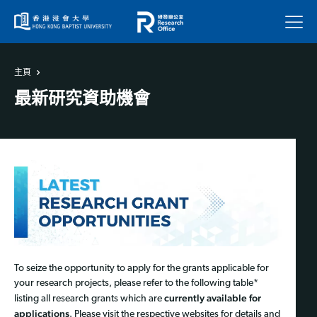
菜單
主頁
最新研究資助機會
To seize the opportunity to apply for the grants applicable for
your research projects, please refer to the following table*
currently available for
listing all research grants which are
applications
. Please visit the respective websites for details and